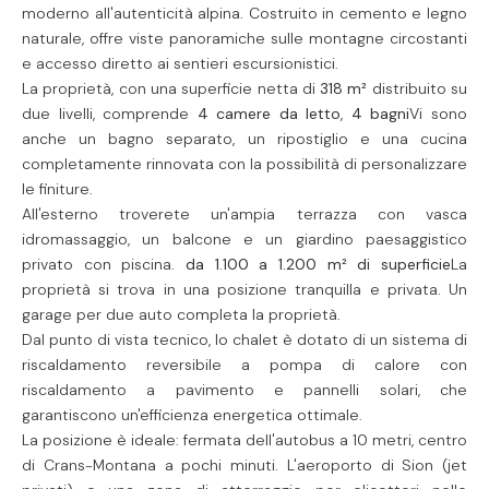
moderno all'autenticità alpina. Costruito in cemento e legno
naturale, offre viste panoramiche sulle montagne circostanti
e accesso diretto ai sentieri escursionistici.
La proprietà, con una superficie netta di
318 m²
distribuito su
due livelli, comprende
4 camere da letto
,
4 bagni
Vi sono
anche un bagno separato, un ripostiglio e una cucina
completamente rinnovata con la possibilità di personalizzare
le finiture.
All'esterno troverete un'ampia terrazza con vasca
idromassaggio, un balcone e un giardino paesaggistico
privato con piscina.
da 1.100 a 1.200 m² di superficie
La
proprietà si trova in una posizione tranquilla e privata. Un
garage per due auto completa la proprietà.
Dal punto di vista tecnico, lo chalet è dotato di un sistema di
riscaldamento reversibile a pompa di calore con
riscaldamento a pavimento e pannelli solari, che
garantiscono un'efficienza energetica ottimale.
La posizione è ideale: fermata dell'autobus a 10 metri, centro
di Crans-Montana a pochi minuti. L'aeroporto di Sion (jet