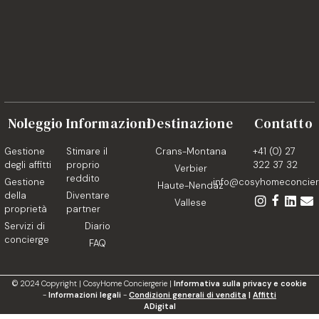
Noleggio
Informazioni
Destinazione
Contatto
Gestione
Stimare il
Crans-Montana
+41 (0) 27
degli affitti
proprio
322 37 32
Verbier
reddito
Gestione
info@cosyhomeconcierg
Haute-Nendaz
della
Diventare
Vallese
proprietà
partner
Servizi di
Diario
concierge
FAQ
©
2024
Copyright | CosyHome Conciergerie |
Informativa sulla privacy e cookie
-
Informazioni legali
-
Condizioni generali di vendita
|
Affitti
ADigital