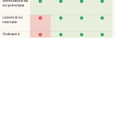
Attrezzatura da
sci prenotata
Lezioni di sci
riservate
Ordinare e
consegnare
generi alimentari
Trasferimenti da
stazione/aeroporto
a resort
Prenotazioni di
ristoranti
Attività di
prenotazione
Prenotazione del
personale
domestico