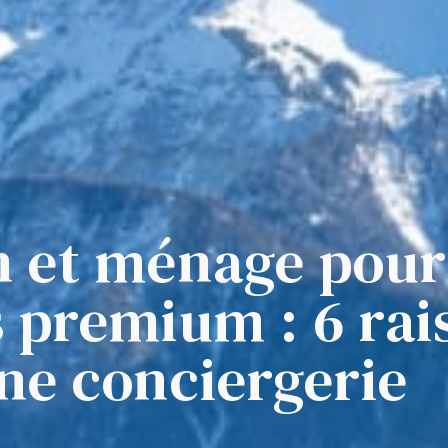
N
n et ménage pour
s premium : 6 rai
une conciergerie