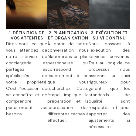
1. DÉFINITION DE
2. PLANIFICATION
3. EXÉCUTION ET
VOS ATTENTES
ET ORGANISATION
SUIVI CONTINU
Dites-nous ce que
À partir de notre
Nous passons à
vous attendez de
conversation, nous
l’exécution des
notre service de
élaborerons un plan
services convenus.
conciergerie et
personnalisé qui
Tout au long de ce
partagez les
correspond
processus, nous
spécificités de
exactement à ce
assurons un suivi
votre propriété.
que vous
rigoureux pour
C’est l’occasion de
recherchez. Cette
garantir que les
se connaître et de
étape implique la
standards de
comprendre
préparation et la
qualité sont
parfaitement vos
coordination des
respectés et pour
besoins.
différentes tâches à
apporter des
effectuer.
ajustements si
nécessaire.