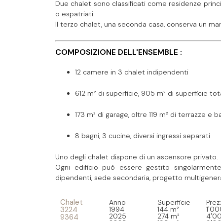
Due chalet sono classificati come residenze princip
o espatriati.
Il terzo chalet, una seconda casa, conserva un mar
COMPOSIZIONE DELL'ENSEMBLE :
12 camere in 3 chalet indipendenti
612 m² di superficie, 905 m² di superficie tot
173 m² di garage, oltre 119 m² di terrazze e b
8 bagni, 3 cucine, diversi ingressi separati
Uno degli chalet dispone di un ascensore privato.
Ogni edificio può essere gestito singolarment
dipendenti, sede secondaria, progetto multigenera
Chalet
Anno
Superficie
Prez
3224
1994
144 m²
1'0
2025
274 m²
4'0
9364