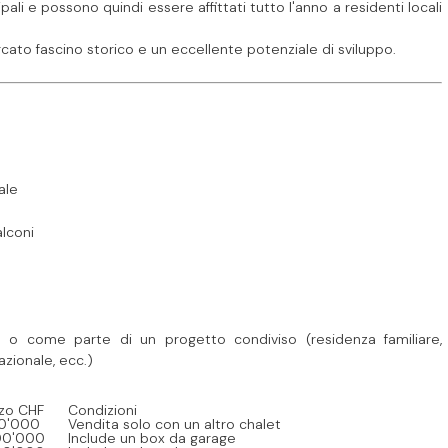
ali e possono quindi essere affittati tutto l'anno a residenti locali
cato fascino storico e un eccellente potenziale di sviluppo.
ale
alconi
e o come parte di un progetto condiviso (residenza familiare,
zionale, ecc.)
zo CHF
Condizioni
00'000
Vendita solo con un altro chalet
00'000
Include un box da garage