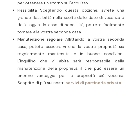
per ottenere un ritorno sull'acquisto.
Flessibilità
Scegliendo questa opzione, avrete una
grande flessibilità nella scelta delle date di vacanza e
dell'alloggio. In caso di necessità, potrete facilmente
tornare alla vostra seconda casa.
Manutenzione regolare
Affittando la vostra seconda
casa, potete assicurarvi che la vostra proprietà sia
regolarmente mantenuta e in buone condizioni.
L'inquilino che vi abita sarà responsabile della
manutenzione della proprietà, il che può essere un
enorme vantaggio per le proprietà più vecchie.
Scoprite di più sui nostri
servizi di portineria privata
.
Gli svantaggi dell'affitto della seconda
casa
L'affitto della seconda casa
La
gestione degli affitti
può
può anche comportare alcuni
anche essere dispendioso in