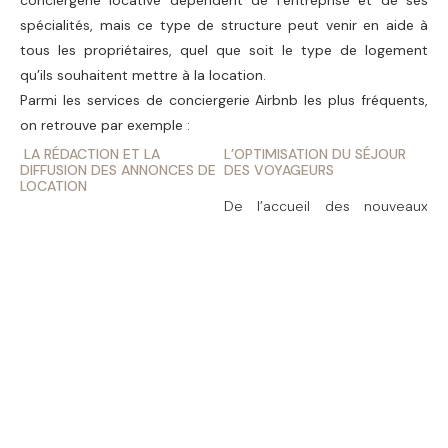
spécialités, mais ce type de structure peut venir en aide à
tous les propriétaires, quel que soit le type de logement
qu’ils souhaitent mettre à la location.
Parmi les
services de conciergerie Airbnb
les plus fréquents,
on retrouve par exemple :
LA RÉDACTION ET LA
L’OPTIMISATION DU SÉJOUR
DIFFUSION DES ANNONCES DE
DES VOYAGEURS
LOCATION
De l’accueil des nouveaux
L'entreprise va alors créer et
locataires au ménage après
optimiser l'annonce de mise
un départ, la conciergerie
en location de votre bien. Elle
Airbnb est aux petits soins
va choisir les plateformes les
pour assurer le meilleur séjour
plus stratégiques en fonction
à vos invités. Elle donne
du type de bien, de sa
également des conseils pour
localisation et de votre
la découverte de la région,
clientèle cible. La conciergerie
développe des partenariats
locative va également gérer
avec des commerçants et
le calendrier de réservation,