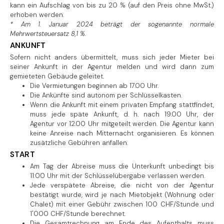
kann ein Aufschlag von bis zu 20 % (auf den Preis ohne MwSt.)
erhoben werden.
* Am 1. Januar 2024 beträgt der sogenannte normale
Mehrwertsteuersatz 8,1 %.
ANKUNFT
Sofern nicht anders übermittelt, muss sich jeder Mieter bei
seiner Ankunft in der Agentur melden und wird dann zum
gemieteten Gebäude geleitet.
Die Vermietungen beginnen ab 17.00 Uhr.
Die Ankünfte sind autonom per Schlüsselkasten.
Wenn die Ankunft mit einem privaten Empfang stattfindet,
muss jede späte Ankunft, d. h. nach 19.00 Uhr, der
Agentur vor 12.00 Uhr mitgeteilt werden. Die Agentur kann
keine Anreise nach Mitternacht organisieren. Es können
zusätzliche Gebühren anfallen.
START
Am Tag der Abreise muss die Unterkunft unbedingt bis
11:00 Uhr mit der Schlüsselübergabe verlassen werden.
Jede verspätete Abreise, die nicht von der Agentur
bestätigt wurde, wird je nach Mietobjekt (Wohnung oder
Chalet) mit einer Gebühr zwischen 100 CHF/Stunde und
1'000 CHF/Stunde berechnet.
Die Gesamtrechnung am Ende des Aufenthalts muss